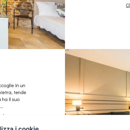
C
coglie in un
ietra, tende
 ha il suo
..
ni
ilizza i cookie