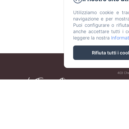
Prenota
Utilizziamo cookie e tr
navigazione e per mostrar
Puoi configurare o rifiut
anche accettare tutti i c
leggere la nostra
Informat
Rifiuta tutti i coo
403 Che
Le Terrasses Dorées