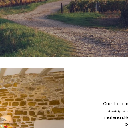
Questa came
accoglie 
materiali.H
c