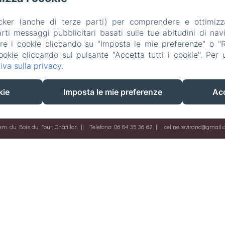
acker (anche di terze parti) per comprendere e ottimizz
ti messaggi pubblicitari basati sulle tue abitudini di navi
are i cookie cliccando su "Imposta le mie preferenze" o "Rif
ookie cliccando sul pulsante "Accetta tutti i cookie". Per ul
iva sulla privacy
.
kie
Imposta le mie preferenze
Acc
m. du Bois du Four, Châtillon
Telefono: 06 84 35 36 62
celine.revirand@gmail
Casa
Le nostre camere
I nostri piccoli extra
Attività
Contatta
EN
FR
ES
IT
Funziona con Amenitiz