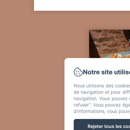
Images en colonnes
Notre site utili
Nous utilisons des cookie
de navigation et pour dif
navigation. Vous pouvez 
refuser". Vous pouvez éga
d'informations, vous pouv
Platea
Rejeter tous les co