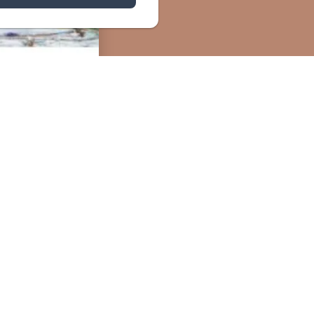
apie
nte absolue
 ! Au
essentielles
zi pour
"champ de
 (30ml)
 de Damas
soyeuse et