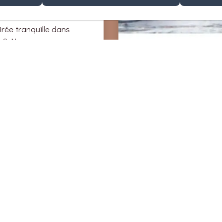
irée tranquille dans
e ? Nous vous
plateau apéritif
oduits locaux et faits
pagné bien sûr d'une
Aromathér
 de notre joli terroir !
ersonne, à ajouter lors
Assurez-vous une déte
vation.
grâce à l'aromathérapie
programme :
- une synergie d'huiles 
BIO dans l'eau du jacuz
décupler le lâcher prise
- un spray d'ambiance 
Provence" de Pranarôm
- un hydrolat de Rose
(150ml) pour une peau 