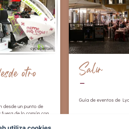
Salir
esde otro
Guía de eventos de Ly
n desde un punto de
 y fuera de lo común con
Café théatre Lyon
eb utiliza cookies