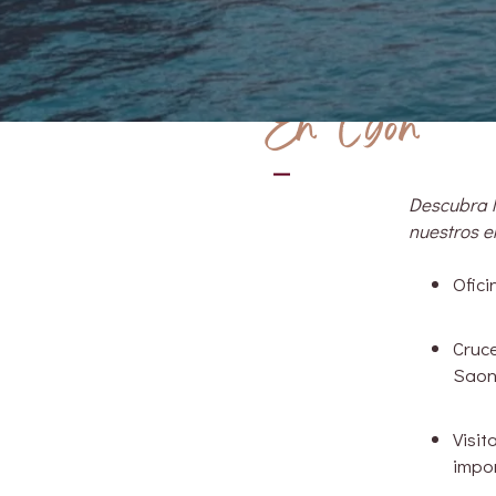
En Lyon
Descubra l
nuestros e
Ofici
Cruce
Sao
Visit
impor