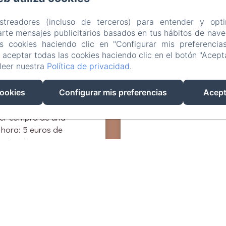
insólita o búsqueda del
, ¡lo más difícil será
astreadores (incluso de terceros) para entender y opti
rte mensajes publicitarios basados en tus hábitos de naveg
as cookies haciendo clic en "Configurar mis preferencia
aceptar todas las cookies haciendo clic en el botón "Acepta
efíciese de un
leer nuestra
Política de privacidad
.
cias a las Terrasses
ando su actividad en
cookies
Configurar mis preferencias
Acept
n-insolite.com/
ier compra de una
 hora: 5 euros de
 el código "HOTE1"
ier compra de una
 horas: 10 euros de
 el código "HOTE2