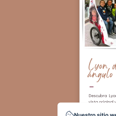
Lyon d
ángulo
Descubra Lyo
vista original
Cyclopolitain.
Nuestro sitio w