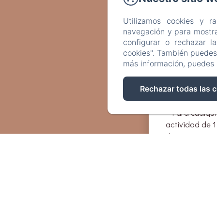
Visita guiada 
tesoro gourmet
Utilizamos cookies y r
elegir!
navegación y para mostra
configurar o rechazar l
cookies". También puedes 
Exclusivo: ben
más información, puedes 
descuento gra
Dorées reserv
Rechazar todas las 
http://www.lyo
- Para cualqu
actividad de 1
descuento con
- Para cualqu
actividad de 2
descuento con